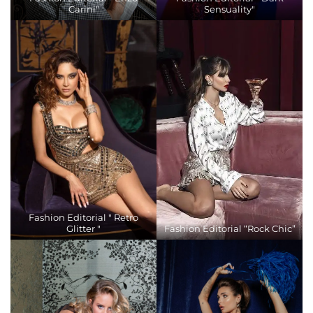
Carini"
Sensuality"
Fashion Editorial " Retro
Glitter "
Fashion Editorial “Rock Chic”