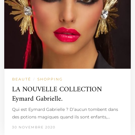
BEAUTÉ
SHOPPING
/
LA NOUVELLE COLLECTION
Eymard Gabrielle.
Qui est Eymard Gabrielle ? D’aucun tombent dans
des potions magiques quand ils sont enfants,…
30 NOVEMBRE 2020