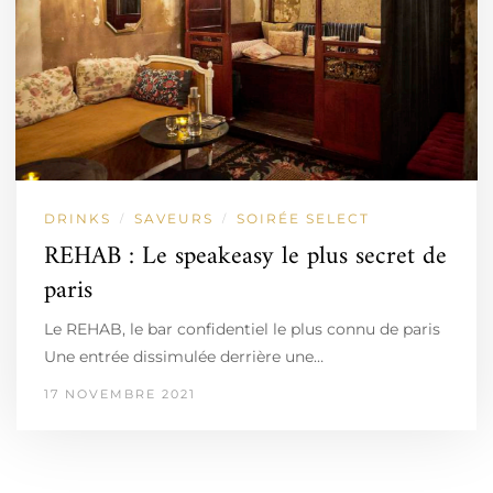
DRINKS
SAVEURS
SOIRÉE SELECT
/
/
REHAB : Le speakeasy le plus secret de
paris
Le REHAB, le bar confidentiel le plus connu de paris
Une entrée dissimulée derrière une…
17 NOVEMBRE 2021