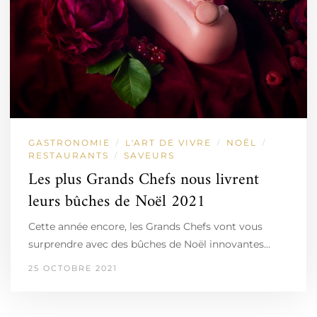
GASTRONOMIE
L'ART DE VIVRE
NOËL
/
/
/
RESTAURANTS
SAVEURS
/
Les plus Grands Chefs nous livrent
leurs bûches de Noël 2021
Cette année encore, les Grands Chefs vont vous
surprendre avec des bûches de Noël innovantes…
25 OCTOBRE 2021