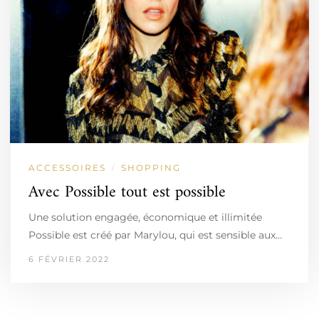
ACCESSOIRES
SHOPPING
/
Avec Possible tout est possible
Une solution engagée, économique et illimitée
Possible est créé par Marylou, qui est sensible aux…
6 FÉVRIER 2022