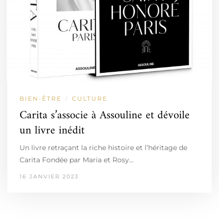
BIEN-ÊTRE
CULTURE
/
Carita s’associe à Assouline et dévoile
un livre inédit
Un livre retraçant la riche histoire et l’héritage de
Carita Fondée par Maria et Rosy…
16 JANVIER 2023