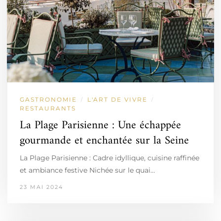
GASTRONOMIE
L'ART DE VIVRE
/
/
RESTAURANTS
La Plage Parisienne : Une échappée
gourmande et enchantée sur la Seine
La Plage Parisienne : Cadre idyllique, cuisine raffinée
et ambiance festive Nichée sur le quai…
23 MAI 2024