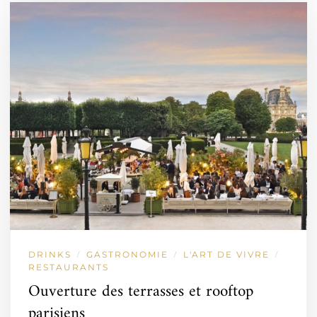
DRINKS
GASTRONOMIE
L'ART DE VIVRE
/
/
/
RESTAURANTS
Ouverture des terrasses et rooftop
parisiens