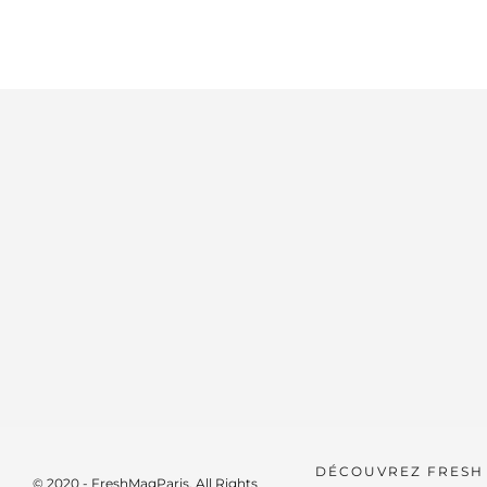
DÉCOUVREZ FRESH
© 2020 - FreshMagParis. All Rights