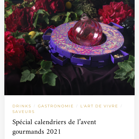
DRINKS
GASTRONOMIE
L'ART DE VIVRE
/
/
/
SAVEURS
Spécial calendriers de l’avent
gourmands 2021