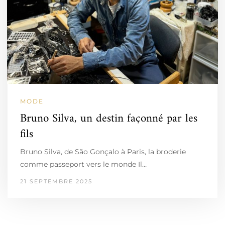
MODE
Bruno Silva, un destin façonné par les
fils
Bruno Silva, de São Gonçalo à Paris, la broderie
comme passeport vers le monde Il…
21 SEPTEMBRE 2025