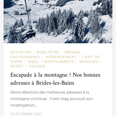
ACTIVITÉS
BIEN-ÊTRE
DRINKS
/
/
/
GASTRONOMIE
HÉBERGEMENT
L'ART DE
/
/
VIVRE
NOËL
RESTAURANTS
SAVEURS
/
/
/
/
SPORT
VOYAGE
/
Escapade à la montagne ! Nos bonnes
adresses à Brides-les-Bains
Notre sélection des meilleures adresses à la
montagne continue Fresh Mag poursuit son
investigation…
15 OCTOBRE 2021