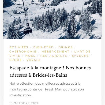
ACTIVITÉS
BIEN-ÊTRE
DRINKS
/
/
/
GASTRONOMIE
HÉBERGEMENT
L'ART DE
/
/
VIVRE
NOËL
RESTAURANTS
SAVEURS
/
/
/
/
SPORT
VOYAGE
/
Escapade à la montagne ! Nos bonnes
adresses à Brides-les-Bains
Notre sélection des meilleures adresses à la
montagne continue Fresh Mag poursuit son
investigation…
15 OCTOBRE 2021