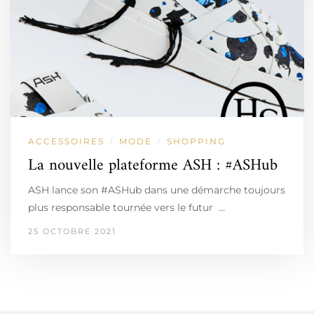
ACCESSOIRES
MODE
SHOPPING
/
/
La nouvelle plateforme ASH : #ASHub
ASH lance son #ASHub dans une démarche toujours
plus responsable tournée vers le futur …
25 OCTOBRE 2021