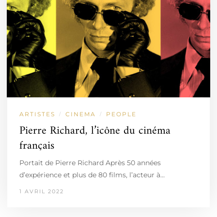
ARTISTES
CINEMA
PEOPLE
/
/
Pierre Richard, l’icône du cinéma
français
Portait de Pierre Richard Après 50 années
d’expérience et plus de 80 films, l’acteur à…
1 AVRIL 2022