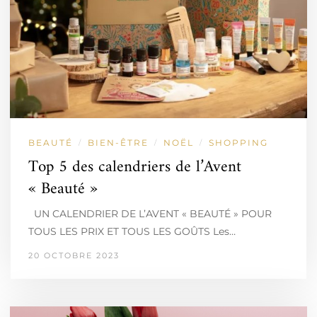
BEAUTÉ
BIEN-ÊTRE
NOËL
SHOPPING
/
/
/
Top 5 des calendriers de l’Avent
« Beauté »
UN CALENDRIER DE L’AVENT « BEAUTÉ » POUR
TOUS LES PRIX ET TOUS LES GOÛTS Les…
20 OCTOBRE 2023