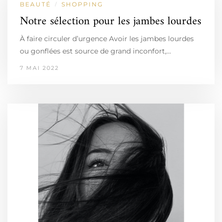
BEAUTÉ
SHOPPING
/
Notre sélection pour les jambes lourdes
À faire circuler d’urgence Avoir les jambes lourdes
ou gonflées est source de grand inconfort,…
7 MAI 2022