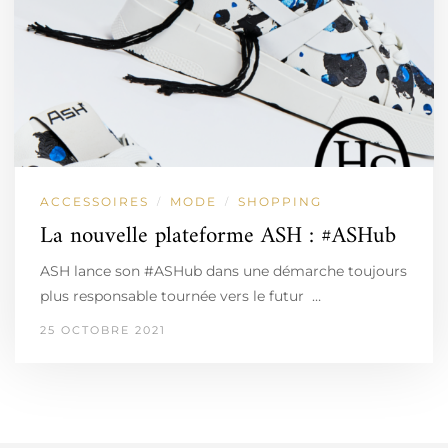
ACCESSOIRES
MODE
SHOPPING
/
/
La nouvelle plateforme ASH : #ASHub
ASH lance son #ASHub dans une démarche toujours
plus responsable tournée vers le futur …
25 OCTOBRE 2021