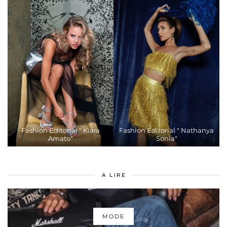
Fashion Editorial " Kiara
Fashion Editorial " Nathanya
Amato"
Sonia"
A LIRE
MODE