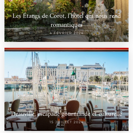
Les Étangs de Corot, l’hôtel qui nous rend
romantiques
4 FÉVRIER 2024
Deauville, escapade gourmande et culturelle
15 JUILLET 2024