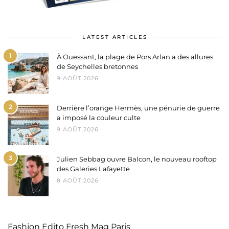
LATEST ARTICLES
1
À Ouessant, la plage de Pors Arlan a des allures
de Seychelles bretonnes
9 AOÛT 2026
2
Derrière l’orange Hermès, une pénurie de guerre
a imposé la couleur culte
9 AOÛT 2026
3
Julien Sebbag ouvre Balcon, le nouveau rooftop
des Galeries Lafayette
8 AOÛT 2026
Fashion Edito Fresh Mag Paris