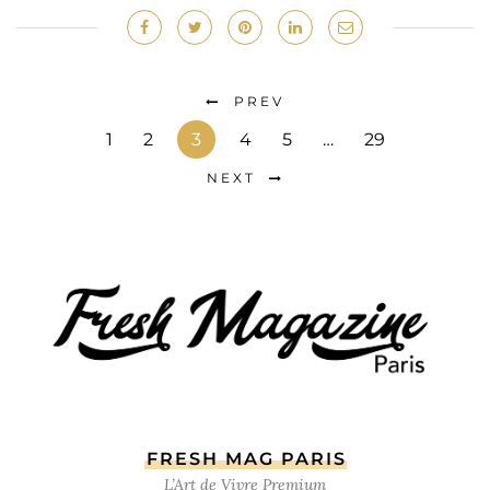
PREV
1
2
3
4
5
…
29
NEXT
FRESH MAG PARIS
L’Art de Vivre Premium