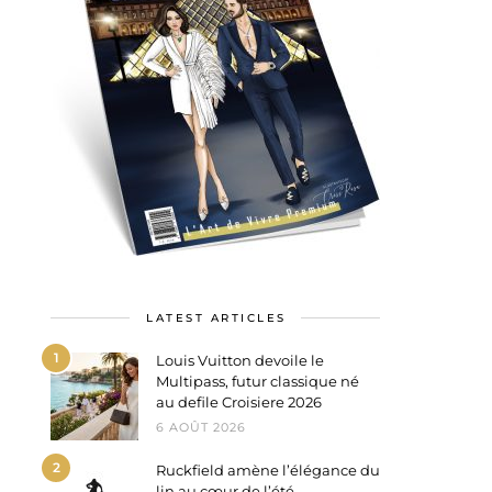
LATEST ARTICLES
1
Louis Vuitton devoile le
Multipass, futur classique né
au defile Croisiere 2026
6 AOÛT 2026
2
Ruckfield amène l’élégance du
lin au cœur de l’été