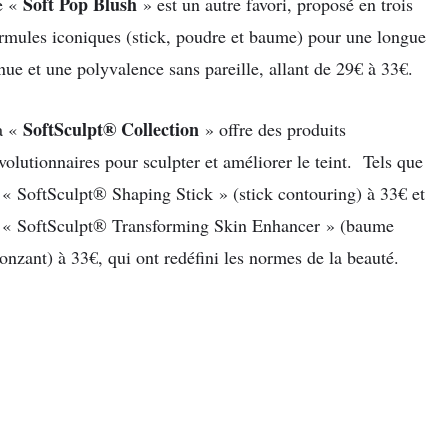
Soft Pop Blush
e «
» est un autre favori, proposé en trois
rmules iconiques (stick, poudre et baume) pour une longue
nue et une polyvalence sans pareille, allant de 29€ à 33€.
SoftSculpt® Collection
a «
» offre des produits
volutionnaires pour sculpter et améliorer le teint. Tels que
 « SoftSculpt® Shaping Stick » (stick contouring) à 33€ et
 « SoftSculpt® Transforming Skin Enhancer » (baume
onzant) à 33€, qui ont redéfini les normes de la beauté.