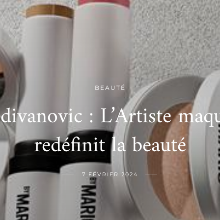
BEAUTÉ
ivanovic : L’Artiste maqu
redéfinit la beauté
7 FÉVRIER 2024