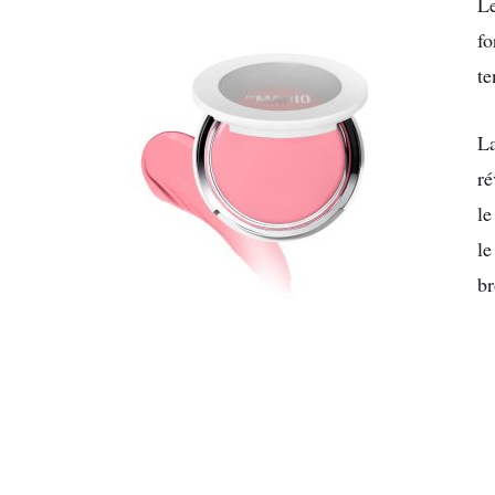
L
fo
te
L
ré
le
le
br