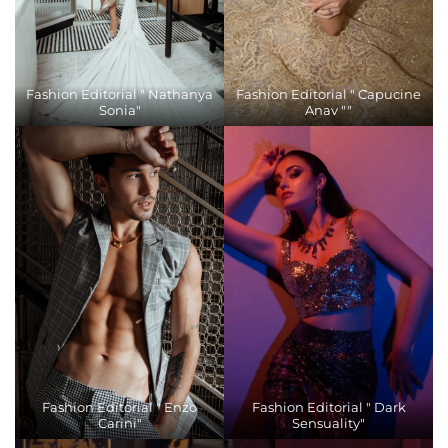
Fashion Editorial " Nathanya
Fashion Editorial " Capucine
Sonia"
Anav ""
Fashion Editorial " Enzo
Fashion Editorial " Dark
Carini"
Sensuality"