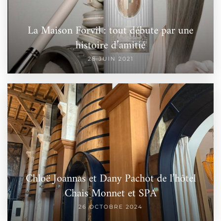
La Maison Forvil : tout débute par une
histoire d’amitié
28 JUIN 2021
Chloë Joannas et Dany Pachot de l’hôtel
Chais Monnet et SPA
26 OCTOBRE 2024