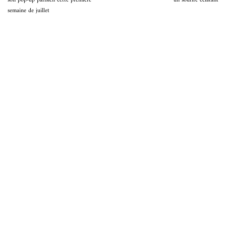
son pop-up parisien cette première
un sourire éclatant
semaine de juillet