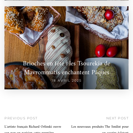
Brioches en fête : les Tsourekia de
Mavrommatis enchantent Pâques
18 AVRIL 2025
PREVIOUS POST
NEXT POST
L'artiste français Richard Orlinski ouvre
Les nouveaux produits The Smilist pour