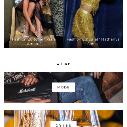
Fashion Editorial " Kiara
Fashion Editorial " Nathanya
Amato"
Sonia"
A LIRE
MODE
DRINKS