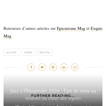
Retrouvez d’autres articles sur
Epicurisme Mag
et
Exquis
Mag
ALCOOL
CHINE
MOUTAI
Jazz à l’Hospitalet 2026 : l’art de vivre en
FURTHER READING...
majesté au cœur des vignes
27 JUIN 2026