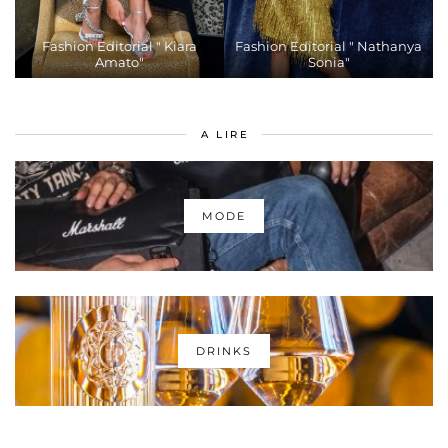
Fashion Editorial " Kiara
Fashion Editorial " Nathanya
Amato"
Sonia"
A LIRE
MODE
DRINKS