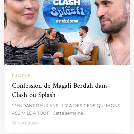
PEOPLE
Confession de Magali Berdah dans
Clash ou Splash
“PENDANT DEUX ANS, IL Y A DES GENS QUI M’ONT
ASSIMILÉ A TOUT” Cette semaine,…
22 MAI 2024